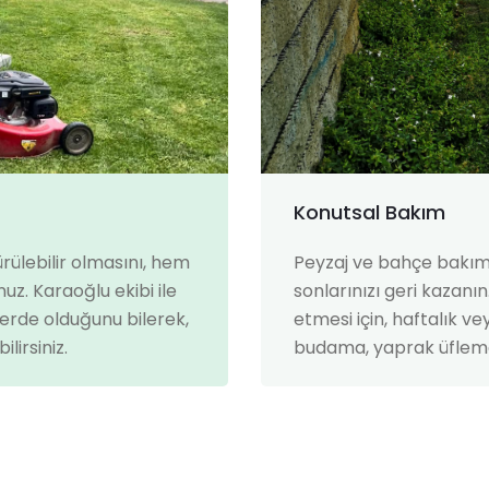
Konutsal Bakım
rülebilir olmasını, hem
Peyzaj ve bahçe bakımı
uz. Karaoğlu ekibi ile
sonlarınızı geri kazan
lerde olduğunu bilerek,
etmesi için, haftalık v
lirsiniz.
budama, yaprak üfleme 